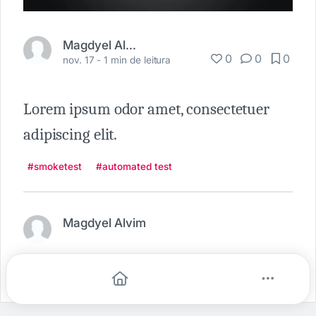
Magdyel Alvim
0
0
0
nov. 17 -
1 min de leitura
Lorem ipsum odor amet, consectetuer
adipiscing elit.
#smoketest
#automated test
Magdyel Alvim
Denunciar publicação